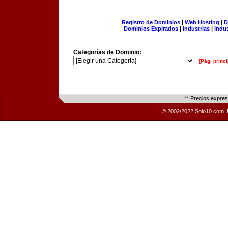
Registro de Dominios
|
Web Hosting
|
D
Dominios Expirados
|
Industrias
|
Indu
Categorías de Dominio:
[Pág. princi
** Precios expre
© 2002/2022 Solo10.com