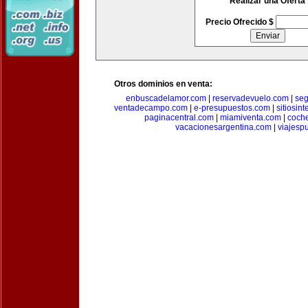
Realizar una Oferta
Precio Ofrecido $
Otros dominios en venta:
enbuscadelamor.com
|
reservadevuelo.com
|
se
ventadecampo.com
|
e-presupuestos.com
|
sitiosin
paginacentral.com
|
miamiventa.com
|
coch
vacacionesargentina.com
|
viajesp