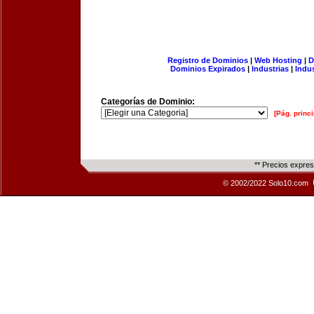
Registro de Dominios
|
Web Hosting
|
D
Dominios Expirados
|
Industrias
|
Indu
Categorías de Dominio:
[Pág. princi
** Precios expre
© 2002/2022 Solo10.com