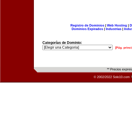
Registro de Dominios
|
Web Hosting
|
D
Dominios Expirados
|
Industrias
|
Indu
Categorías de Dominio:
[Pág. princi
** Precios expre
© 2002/2022 Solo10.com